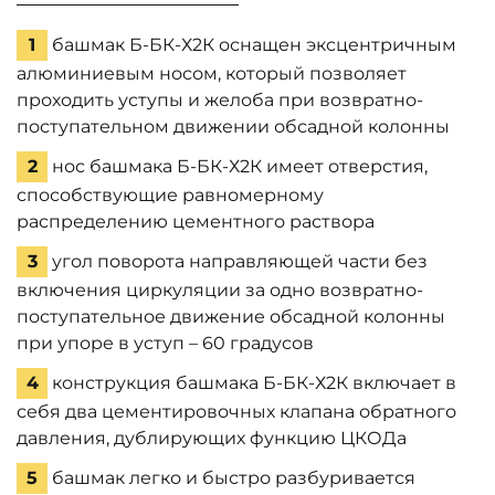
1
башмак Б-БК-Х2К оснащен эксцентричным
алюминиевым носом, который позволяет
проходить уступы и желоба при возвратно-
поступательном движении обсадной колонны
2
нос башмака Б-БК-Х2К имеет отверстия,
способствующие равномерному
распределению цементного раствора
3
угол поворота направляющей части без
включения циркуляции за одно возвратно-
поступательное движение обсадной колонны
при упоре в уступ – 60 градусов
4
конструкция башмака Б-БК-Х2К включает в
себя два цементировочных клапана обратного
давления, дублирующих функцию ЦКОДа
5
башмак легко и быстро разбуривается