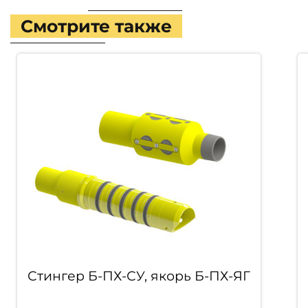
Смотрите также
орь Б-ПХ-ЯГ
Муфта Б-ПХ-МП, стоп-п
ПХ-СП