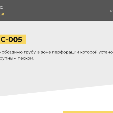
80
К
ке
С-005
обсадную трубу, в зоне перфорации которой устан
крупным песком.