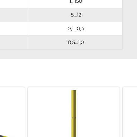
1…150
8…12
0,1…0,4
0,5…1,0