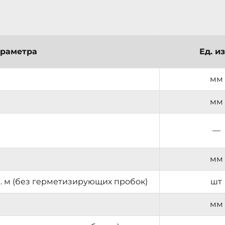
араметра
Ед. из
мм
мм
—
мм
п. м (без герметизирующих пробок)
шт
мм