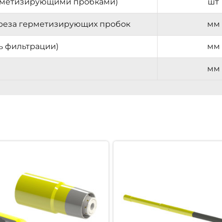
 герметизирующими пробками)
шт
среза герметизирующих пробок
мм
ь фильтрации)
мм
мм