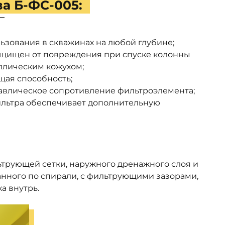
а Б-ФС-005:
ьзования в скважинах на любой глубине;
щищен от повреждения при спуске колонны
ллическим кожухом;
ая способность;
влическое сопротивление фильтроэлемента;
льтра обеспечивает дополнительную
ьтрующей сетки, наружного дренажного слоя и
анного по спирали, с фильтрующими зазорами,
а внутрь.