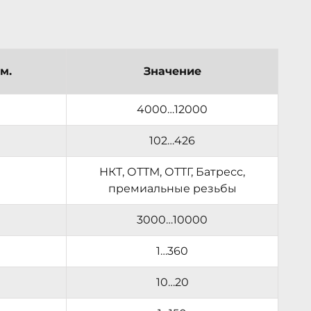
м.
Значение
4000…12000
102…426
НКТ, ОТТМ, ОТТГ, Батресс,
премиальные резьбы
3000…10000
1…360
10…20