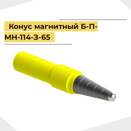
Конус магнитный Б-П-
МН-114-З-65